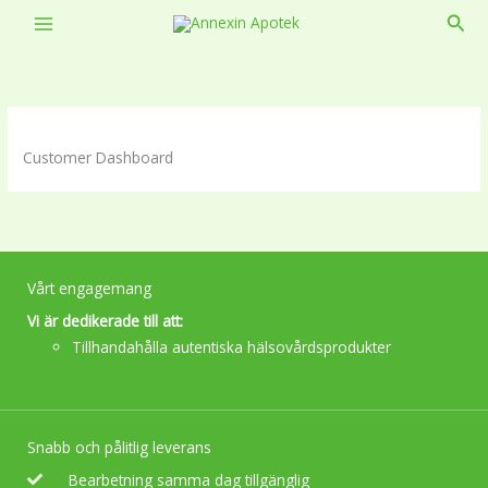
Skip
Sear
to
content
Customer Dashboard
Vårt engagemang
Vi är dedikerade till att:
Tillhandahålla autentiska hälsovårdsprodukter
Snabb och pålitlig leverans
Bearbetning samma dag tillgänglig