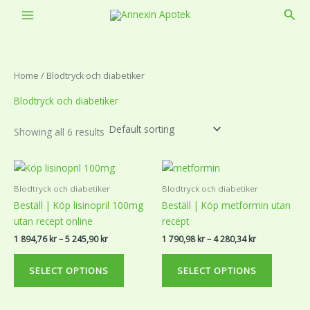
Skip
Sear
to
content
Home
/ Blodtryck och diabetiker
Blodtryck och diabetiker
Showing all 6 results
Price
Price
This
This
range:
range:
product
product
1
1
Blodtryck och diabetiker
Blodtryck och diabetiker
894,76 kr
790,98 kr
has
has
Beställ | Köp lisinopril 100mg
Beställ | Köp metformin utan
through
through
multiple
multiple
5
4
utan recept online
recept
variants.
variants.
245,90 kr
280,34 kr
1 894,76
kr
–
5 245,90
kr
1 790,98
kr
–
4 280,34
kr
The
The
options
options
SELECT OPTIONS
SELECT OPTIONS
may
may
be
be