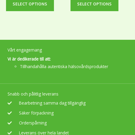
may
may
SELECT OPTIONS
SELECT OPTIONS
be
be
chosen
chosen
on
on
the
the
product
product
page
page
Vårt engagemang
Vi är dedikerade till att:
Tillhandahålla autentiska hälsovårdsprodukter
Snabb och pålitlig leverans
Bearbetning samma dag tillgänglig
Säker förpackning
Orderspårning
Leverans över hela landet