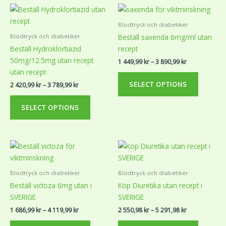
chosen
chosen
Price
Price
This
This
on
on
range:
range:
product
product
the
the
2
1
Blodtryck och diabetiker
420,99 kr
449,99 kr
has
has
product
product
Beställ saxenda 6mg/ml utan
Blodtryck och diabetiker
through
through
multiple
multiple
page
page
3
3
Beställ Hydroklortiazid
recept
variants.
variants.
789,99 kr
890,99 kr
50mg/12.5mg utan recept
1 449,99
kr
–
3 890,99
kr
The
The
utan recept
options
options
SELECT OPTIONS
2 420,99
kr
–
3 789,99
kr
may
may
be
be
SELECT OPTIONS
chosen
chosen
on
on
the
the
Price
Price
This
This
product
product
range:
range:
product
product
page
page
1
2
686,99 kr
550,98 kr
has
has
Blodtryck och diabetiker
Blodtryck och diabetiker
through
through
multiple
multiple
4
5
Beställ victoza 6mg utan i
Köp Diuretika utan recept i
variants.
variants.
119,99 kr
291,98 kr
SVERIGE
SVERIGE
The
The
1 686,99
kr
–
4 119,99
kr
2 550,98
kr
–
5 291,98
kr
options
options