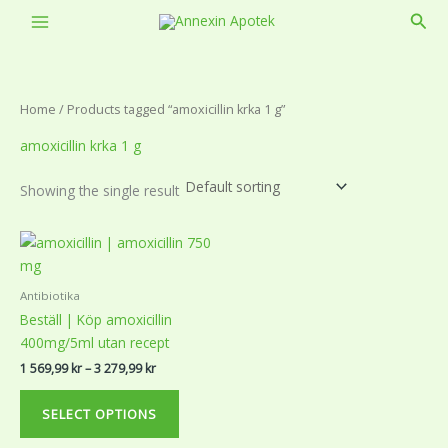
Skip
Sear
to
content
Home
/ Products tagged “amoxicillin krka 1 g”
amoxicillin krka 1 g
Showing the single result
Price
This
range:
product
1
569,99 kr
has
Antibiotika
through
multiple
3
Beställ | Köp amoxicillin
variants.
279,99 kr
400mg/5ml utan recept
The
1 569,99
kr
–
3 279,99
kr
options
may
SELECT OPTIONS
be