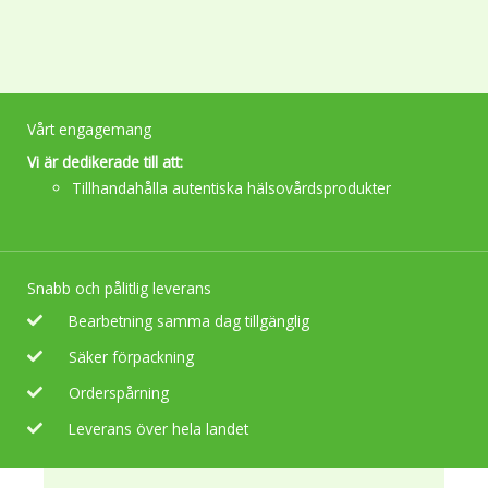
chosen
on
the
product
page
Vårt engagemang
Vi är dedikerade till att:
Tillhandahålla autentiska hälsovårdsprodukter
Snabb och pålitlig leverans
Bearbetning samma dag tillgänglig
Säker förpackning
Orderspårning
Leverans över hela landet