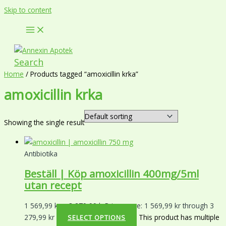
Skip to content
Search
Home
/ Products tagged “amoxicillin krka”
amoxicillin krka
Showing the single result
Antibiotika
Beställ | Köp amoxicillin 400mg/5ml
utan recept
1 569,99
kr
–
3 279,99
kr
Price range: 1 569,99 kr through 3
279,99 kr
This product has multiple
SELECT OPTIONS