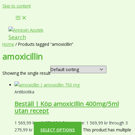
Skip to content
Search
Home
/ Products tagged “amoxicillin”
amoxicillin
Showing the single result
Antibiotika
Beställ | Köp amoxicillin 400mg/5ml
utan recept
1 569,99
kr
–
3 279,99
kr
Price range: 1 569,99 kr through 3
279,99 kr
This product has multiple
SELECT OPTIONS