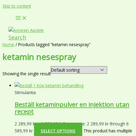
Skip to content
Search
Home
/ Products tagged “ketamin nesespray”
ketamin nesespray
Showing the single result
Stimulantia
Beställ ketaminpulver en injektion utan
recept
2 289,99
kr
–
6 589,99
kr
Price range: 2 289,99 kr through 6
589,99 kr
This product has multiple
SELECT OPTIONS