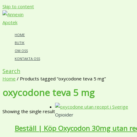
Skip to content
HOME
BUTIK
OM OSS
KONTAKTA OSS
Search
Home
/ Products tagged “oxycodone teva 5 mg”
oxycodone teva 5 mg
Showing the single result
Opioider
Beställ | Köp Oxycodon 30mg utan rec