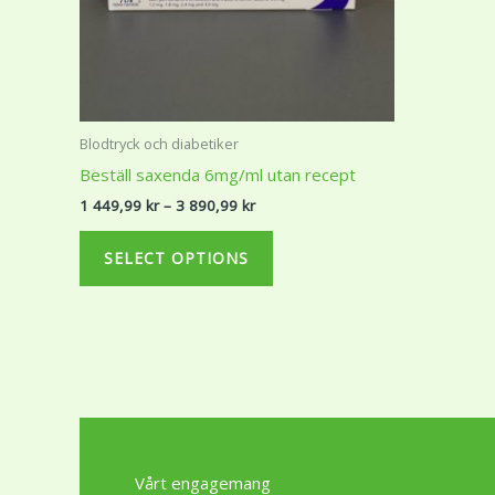
may
be
chosen
on
the
Blodtryck och diabetiker
product
Beställ saxenda 6mg/ml utan recept
page
1 449,99
kr
–
3 890,99
kr
SELECT OPTIONS
Vårt engagemang