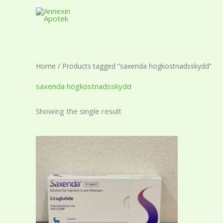
Skip
to
content
Home
/ Products tagged “saxenda högkostnadsskydd”
saxenda högkostnadsskydd
Showing the single result
Price
This
range:
product
1
449,99 kr
has
through
multiple
3
890,99 kr
variants.
The
options