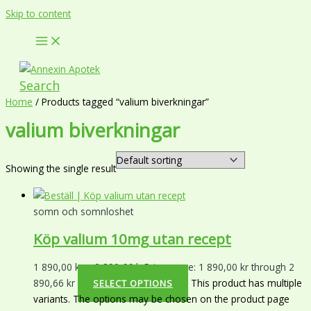
Skip to content
Search
Home
/ Products tagged “valium biverkningar”
valium biverkningar
Showing the single result
somn och somnloshet
Köp valium 10mg utan recept
1 890,00
kr
–
2 890,66
kr
Price range: 1 890,00 kr through 2
890,66 kr
This product has multiple
SELECT OPTIONS
variants. The options may be chosen on the product page