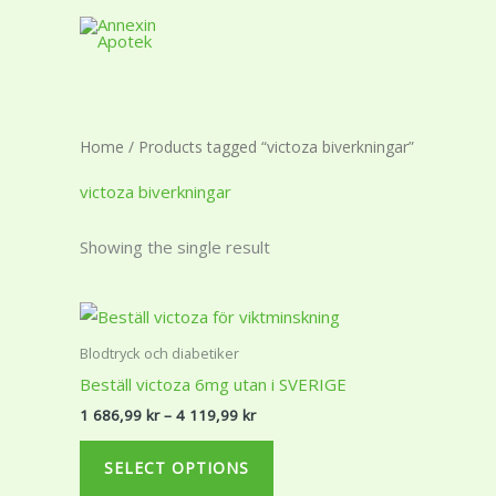
Skip
to
content
Home
/ Products tagged “victoza biverkningar”
victoza biverkningar
Showing the single result
Price
This
range:
product
1
Blodtryck och diabetiker
686,99 kr
has
Beställ victoza 6mg utan i SVERIGE
through
multiple
4
1 686,99
kr
–
4 119,99
kr
119,99 kr
variants.
The
SELECT OPTIONS
options