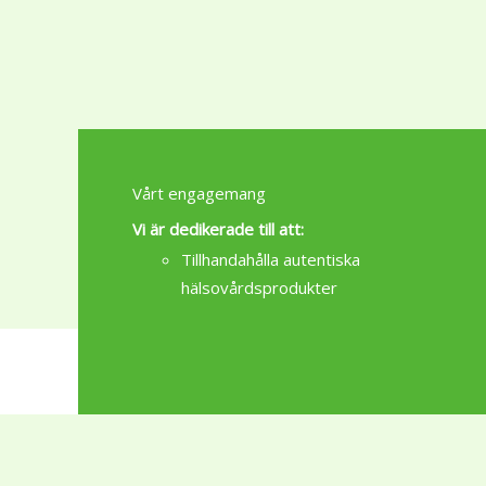
may
be
chosen
on
the
product
page
Vårt engagemang
Vi är dedikerade till att:
Tillhandahålla autentiska
hälsovårdsprodukter