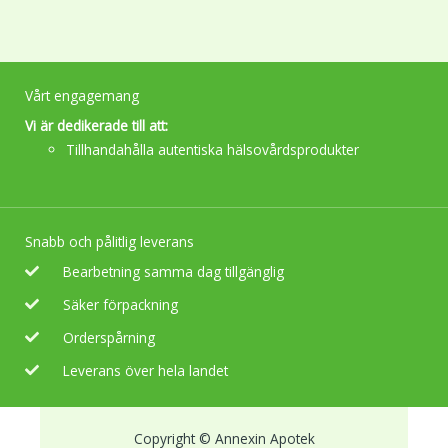
chosen
on
the
product
page
Vårt engagemang
Vi är dedikerade till att:
Tillhandahålla autentiska hälsovårdsprodukter
Snabb och pålitlig leverans
Bearbetning samma dag tillgänglig
Säker förpackning
Orderspårning
Leverans över hela landet
Copyright © Annexin Apotek