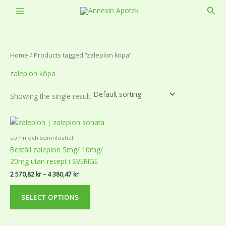
Skip
Sear
to
content
Home
/ Products tagged “zaleplon köpa”
zaleplon köpa
Showing the single result
Price
This
range:
product
2
somn och somnloshet
570,82 kr
has
Beställ zaleplon 5mg/ 10mg/
through
multiple
4
20mg utan recept i SVERIGE
variants.
380,47 kr
2 570,82
kr
–
4 380,47
kr
The
options
SELECT OPTIONS
may
be