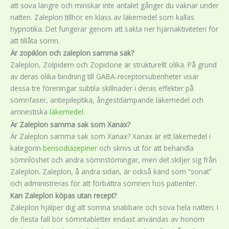
att sova längre och minskar inte antalet gånger du vaknar under
natten. Zaleplon tillhör en klass av läkemedel som kallas
hypnotika. Det fungerar genom att sakta ner hjärnaktiviteten för
att tillåta sömn.
Är zopiklon och zaleplon samma sak?
Zaleplon, Zolpidem och Zopiclone är strukturellt olika. På grund
av deras olika bindning till GABA-receptorsubenheter visar
dessa tre föreningar subtila skillnader i deras effekter på
sömnfaser, antiepileptika, ångestdämpande läkemedel och
amnestiska
läkemedel
.
Är Zaleplon samma sak som Xanax?
Är Zaleplon samma sak som Xanax? Xanax är ett läkemedel i
kategorin
bensodiazepiner
och skrivs ut för att behandla
sömnlöshet och andra sömnstörningar, men det skiljer sig från
Zaleplon. Zaleplon, å andra sidan, är också känd som “sonat”
och administreras för att förbättra sömnen hos patienter.
Kan Zaleplon köpas utan recept?
Zaleplon hjälper dig att somna snabbare och sova hela natten. I
de flesta fall bör sömntabletter endast användas av honom