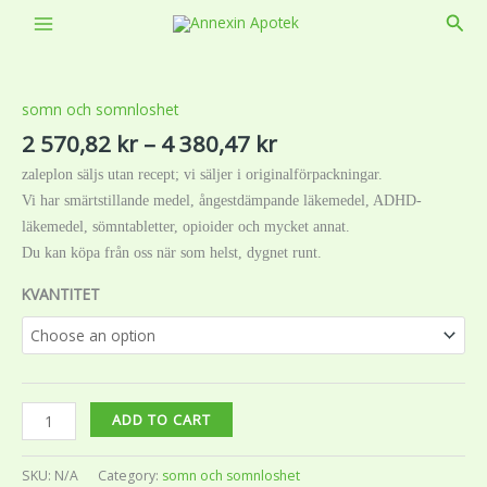
Skip
Sear
to
Price
Beställ
content
range:
zaleplon
2
5mg/
somn och somnloshet
570,82 kr
10mg/
2 570,82
kr
–
4 380,47
kr
through
20mg
zaleplon säljs utan recept; vi säljer i originalförpackningar.
4
utan
Vi har smärtstillande medel, ångestdämpande läkemedel, ADHD-
380,47 kr
recept
läkemedel, sömntabletter, opioider och mycket annat.
i
Du kan köpa från oss när som helst, dygnet runt.
SVERIGE
quantity
KVANTITET
ADD TO CART
SKU:
N/A
Category:
somn och somnloshet