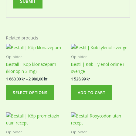
Related products
Price
This
range:
product
1
Opioider
Opioider
860,00 kr
has
Beställ | Köp klonazepam
Bestil | Køb Tylenol online i
through
multiple
2
(klonopin 2 mg)
sverige
variants.
980,00 kr
1 860,00
kr
–
2 980,00
kr
1 528,99
kr
The
options
SELECT OPTIONS
ADD TO CART
may
be
chosen
Price
This
on
range:
product
the
1
850,00 kr
has
product
Opioider
Opioider
through