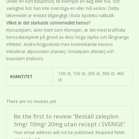
under en kort tidsperiod, till exempel en dag eller två, och
vanligtvis bör han inte överstiga en eller två veckor. Detta
läkemedel är endast tillgängligt i Bota Apoteks nätbutik
Vilket är det starkaste sömnmedlet benso?
Klonazepam, även känt som Klonopin, är det mest kraftfulla
bensodiazepinet på grund av dess höga styrka och långvariga
effekter. Andra högpotenta men kortverkande bensos
inkluderar alprazolam (Xanax), lorazepam (Ativan) och
triazolam (Halcion).
100 st, 150 st, 200 st, 300 st, 400
KVANTITET
st
There are no reviews yet.
Be the first to review “Beställ zaleplon
5mg/ 10mg/ 20mg utan recept i SVERIGE”
Your email address will not be published.
Required fields