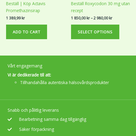
multiple
page
2
Beställ | Köp Actavis
Beställ Roxycodon 30 mg utan
variants.
980,00 kr
Promethazinsirap
recept
The
1 389,99
kr
1 850,00
kr
–
2 980,00
kr
options
may
ADD TO CART
SELECT OPTIONS
be
chosen
on
the
product
Vårt engagemang
page
Vi är dedikerade till att:
Tillhandahålla autentiska hälsovårdsprodukter
Snabb och pålitlig leverans
Bearbetning samma dag tillgänglig
Säker förpackning