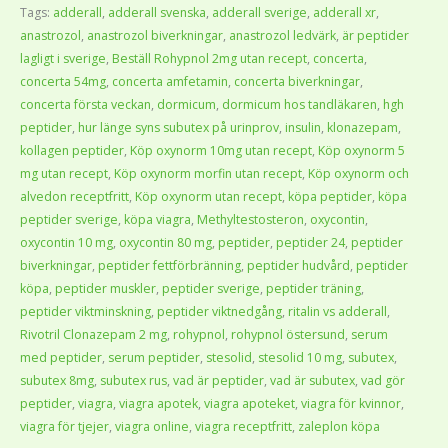
Tags:
adderall
,
adderall svenska
,
adderall sverige
,
adderall xr
,
anastrozol
,
anastrozol biverkningar
,
anastrozol ledvärk
,
är peptider
lagligt i sverige
,
Beställ Rohypnol 2mg utan recept
,
concerta
,
concerta 54mg
,
concerta amfetamin
,
concerta biverkningar
,
concerta första veckan
,
dormicum
,
dormicum hos tandläkaren
,
hgh
peptider
,
hur länge syns subutex på urinprov
,
insulin
,
klonazepam
,
kollagen peptider
,
Köp oxynorm 10mg utan recept
,
Köp oxynorm 5
mg utan recept
,
Köp oxynorm morfin utan recept
,
Köp oxynorm och
alvedon receptfritt
,
Köp oxynorm utan recept
,
köpa peptider
,
köpa
peptider sverige
,
köpa viagra
,
Methyltestosteron
,
oxycontin
,
oxycontin 10 mg
,
oxycontin 80 mg
,
peptider
,
peptider 24
,
peptider
biverkningar
,
peptider fettförbränning
,
peptider hudvård
,
peptider
köpa
,
peptider muskler
,
peptider sverige
,
peptider träning
,
peptider viktminskning
,
peptider viktnedgång
,
ritalin vs adderall
,
Rivotril Clonazepam 2 mg
,
rohypnol
,
rohypnol östersund
,
serum
med peptider
,
serum peptider
,
stesolid
,
stesolid 10 mg
,
subutex
,
subutex 8mg
,
subutex rus
,
vad är peptider
,
vad är subutex
,
vad gör
peptider
,
viagra
,
viagra apotek
,
viagra apoteket
,
viagra för kvinnor
,
viagra för tjejer
,
viagra online
,
viagra receptfritt
,
zaleplon köpa