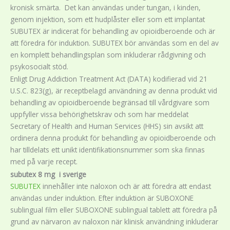
kronisk smärta. Det kan användas under tungan, i kinden,
genom injektion, som ett hudplåster eller som ett implantat
SUBUTEX är indicerat för behandling av opioidberoende och är
att föredra för induktion. SUBUTEX bör användas som en del av
en komplett behandlingsplan som inkluderar rådgivning och
psykosocialt stöd.
Enligt Drug Addiction Treatment Act (DATA) kodifierad vid 21
U.S.C. 823(g), är receptbelagd användning av denna produkt vid
behandling av opioidberoende begränsad till vårdgivare som
uppfyller vissa behörighetskrav och som har meddelat
Secretary of Health and Human Services (HHS) sin avsikt att
ordinera denna produkt för behandling av opioidberoende och
har tilldelats ett unikt identifikationsnummer som ska finnas
med på varje recept.
subutex 8 mg i sverige
SUBUTEX
innehåller inte naloxon och är att föredra att endast
användas under induktion. Efter induktion är SUBOXONE
sublingual film eller SUBOXONE sublingual tablett att föredra på
grund av närvaron av naloxon när klinisk användning inkluderar