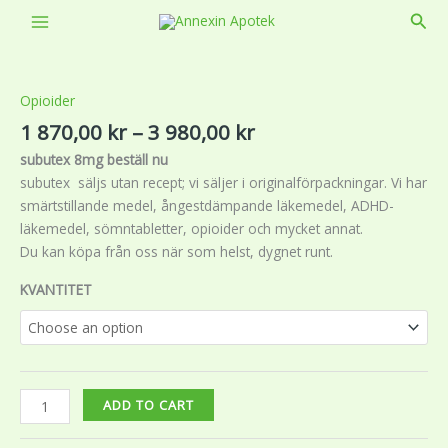
Skip
Sear
to
Price
Beställ
content
range:
|
1
Köp
Opioider
870,00 kr
Subutex
1 870,00
kr
–
3 980,00
kr
through
8mg
subutex 8mg beställ nu
3
utan
subutex säljs utan recept; vi säljer i originalförpackningar. Vi har
980,00 kr
recept
smärtstillande medel, ångestdämpande läkemedel, ADHD-
quantity
läkemedel, sömntabletter, opioider och mycket annat.
Du kan köpa från oss när som helst, dygnet runt.
KVANTITET
ADD TO CART