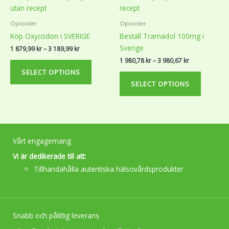
range:
range:
product
product
product
product
1
1
879,99 kr
980,78 kr
has
has
page
page
Opioider
Opioider
through
through
multiple
multiple
3
3
Köp Oxycodon i SVERIGE
Beställ Tramadol 100mg i
variants.
variants.
189,99 kr
980,67 kr
Sverige
1 879,99
kr
–
3 189,99
kr
The
The
1 980,78
kr
–
3 980,67
kr
options
options
SELECT OPTIONS
may
may
SELECT OPTIONS
be
be
chosen
chosen
on
on
the
the
product
product
Vårt engagemang
page
page
Vi är dedikerade till att:
Tillhandahålla autentiska hälsovårdsprodukter
Snabb och pålitlig leverans