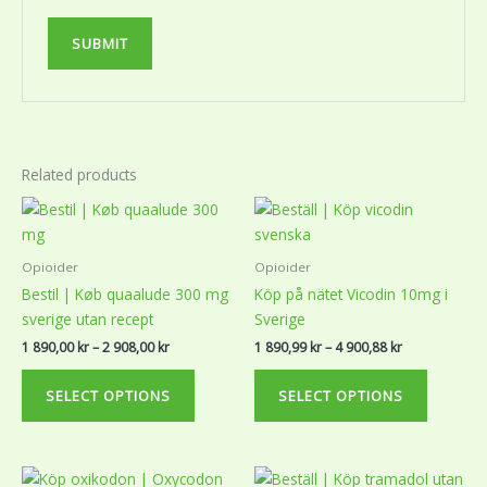
Related products
Price
Price
This
This
range:
range:
product
product
1
1
890,00 kr
890,99 kr
has
has
Opioider
Opioider
through
through
multiple
multiple
2
4
Bestil | Køb quaalude 300 mg
Köp på nätet Vicodin 10mg i
variants.
variants.
908,00 kr
900,88 kr
sverige utan recept
Sverige
The
The
1 890,00
kr
–
2 908,00
kr
1 890,99
kr
–
4 900,88
kr
options
options
may
may
SELECT OPTIONS
SELECT OPTIONS
be
be
chosen
chosen
on
on
Price
Price
This
This
the
the