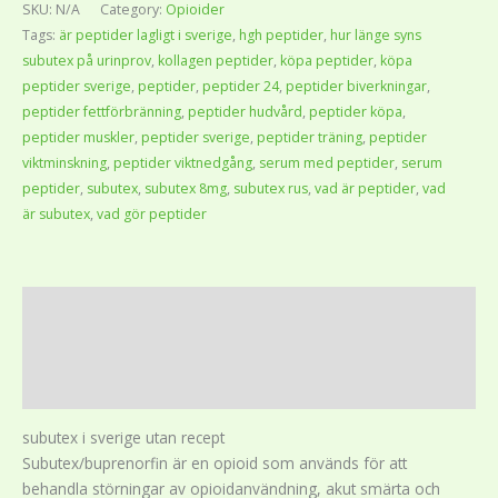
SKU:
N/A
Category:
Opioider
Tags:
är peptider lagligt i sverige
,
hgh peptider
,
hur länge syns
subutex på urinprov
,
kollagen peptider
,
köpa peptider
,
köpa
peptider sverige
,
peptider
,
peptider 24
,
peptider biverkningar
,
peptider fettförbränning
,
peptider hudvård
,
peptider köpa
,
peptider muskler
,
peptider sverige
,
peptider träning
,
peptider
viktminskning
,
peptider viktnedgång
,
serum med peptider
,
serum
peptider
,
subutex
,
subutex 8mg
,
subutex rus
,
vad är peptider
,
vad
är subutex
,
vad gör peptider
Description
Additional information
Reviews (0)
subutex i sverige utan recept
Subutex/buprenorfin är en opioid som används för att
behandla störningar av opioidanvändning, akut smärta och