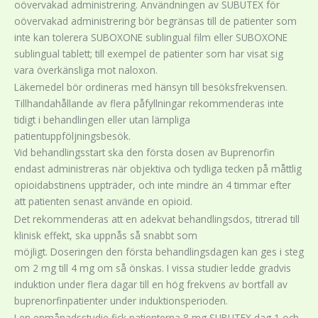
oövervakad administrering. Användningen av SUBUTEX för
oövervakad administrering bör begränsas till de patienter som
inte kan tolerera SUBOXONE sublingual film eller SUBOXONE
sublingual tablett; till exempel de patienter som har visat sig
vara överkänsliga mot naloxon.
Läkemedel bör ordineras med hänsyn till besöksfrekvensen.
Tillhandahållande av flera påfyllningar rekommenderas inte
tidigt i behandlingen eller utan lämpliga
patientuppföljningsbesök.
Vid behandlingsstart ska den första dosen av Buprenorfin
endast administreras när objektiva och tydliga tecken på måttlig
opioidabstinens uppträder, och inte mindre än 4 timmar efter
att patienten senast använde en opioid.
Det rekommenderas att en adekvat behandlingsdos, titrerad till
klinisk effekt, ska uppnås så snabbt som
möjligt. Doseringen den första behandlingsdagen kan ges i steg
om 2 mg till 4 mg om så önskas. I vissa studier ledde gradvis
induktion under flera dagar till en hög frekvens av bortfall av
buprenorfinpatienter under induktionsperioden.
I en enmånadsstudie fick patienterna 8 mg SUBUTEX dag 1 och