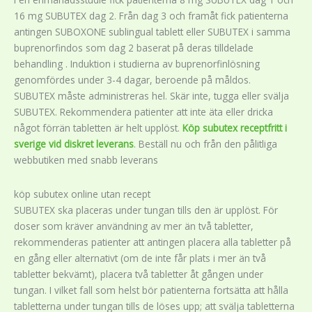
16 mg SUBUTEX dag 2. Från dag 3 och framåt fick patienterna
antingen SUBOXONE sublingual tablett eller SUBUTEX i samma
buprenorfindos som dag 2 baserat på deras tilldelade
behandling . Induktion i studierna av buprenorfinlösning
genomfördes under 3-4 dagar, beroende på måldos.
SUBUTEX måste administreras hel. Skär inte, tugga eller svälja
SUBUTEX. Rekommendera patienter att inte äta eller dricka
något förrän tabletten är helt upplöst.
Köp subutex receptfritt i
sverige vid diskret leverans
. Beställ nu och från den pålitliga
webbutiken med snabb leverans
köp subutex online utan recept
SUBUTEX ska placeras under tungan tills den är upplöst. För
doser som kräver användning av mer än två tabletter,
rekommenderas patienter att antingen placera alla tabletter på
en gång eller alternativt (om de inte får plats i mer än två
tabletter bekvämt), placera två tabletter åt gången under
tungan. I vilket fall som helst bör patienterna fortsätta att hålla
tabletterna under tungan tills de löses upp; att svälja tabletterna