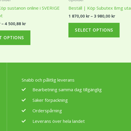
980,00 kr
870,00 k
has
has
Köp sustanon online i SVERIGE
Beställ | Köp Subutex 8mg uta
through
through
multiple
multi
4
3
pt
1 870,00
kr
–
3 980,00
kr
500,88 kr
980,00 k
variants.
varian
r
–
4 500,88
kr
The
The
SELECT OPTIONS
options
optio
T OPTIONS
may
may
be
be
chosen
chos
on
on
the
the
Snabb och pålitlig leverans
product
produ
page
page
Bearbetning samma dag tillgänglig
Säker förpackning
Orderspårning
Leverans över hela landet