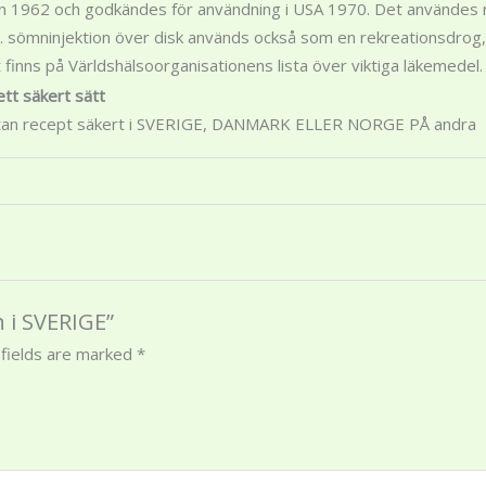
n 1962 och godkändes för användning i USA 1970. Det användes r
t. sömninjektion över disk används också som en rekreationsdrog, b
t finns på Världshälsoorganisationens lista över viktiga läkemedel
tt säkert sätt
utan recept säkert i SVERIGE, DANMARK ELLER NORGE PÅ andra
n i SVERIGE”
 fields are marked
*