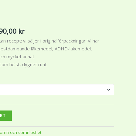
Price
range:
90,00
kr
2
n recept; vi säljer i originalförpackningar. Vi har
590,00 kr
ngestdämpande läkemedel, ADHD-läkemedel,
through
och mycket annat.
4
som helst, dygnet runt.
390,00 kr
ART
omn och somnloshet