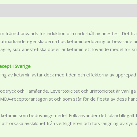
 främst används för induktion och underhåll av anestesi. Det framk
e utmärkande egenskaperna hos ketaminbedövning är bevarade andn
d lägre, sub-anestetiska doser är ketamin ett lovande medel för 
ecept i Sverige
ng av ketamin avtar dock med tiden och effekterna av upprepad an
blodtryck och illamående. Levertoxicitet och urintoxicitet är vanli
NMDA-receptorantagonist och som står för de flesta av dess hand
ketamin som bedövningsmedel. Folk använder det ibland illegalt för
för att orsaka avskildhet från verkligheten och förvrängning av syn