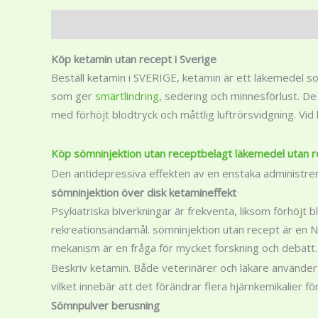
Description
Additional information
Reviews (0)
Köp ketamin utan recept i Sverige
Beställ ketamin i SVERIGE, ketamin är ett läkemedel som
som ger
smärtlindring
, sedering och minnesförlust. D
med förhöjt blodtryck och måttlig luftrörsvidgning. Vi
Köp sömninjektion utan receptbelagt läkemedel utan r
Den antidepressiva effekten av en enstaka administreri
sömninjektion över disk ketamineffekt
Psykiatriska biverkningar är frekventa, liksom förhöjt 
rekreationsändamål. sömninjektion utan recept är en 
mekanism är en fråga för mycket forskning och debatt.
Beskriv ketamin. Både veterinärer och läkare använder 
vilket innebär att det förändrar flera hjärnkemikalier 
Sömnpulver berusning