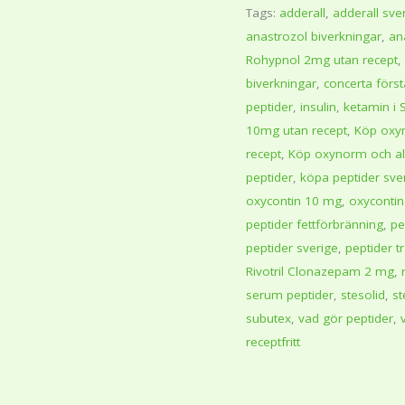
Tags:
adderall
,
adderall sv
anastrozol biverkningar
,
an
Rohypnol 2mg utan recept
,
biverkningar
,
concerta förs
peptider
,
insulin
,
ketamin i 
10mg utan recept
,
Köp oxy
recept
,
Köp oxynorm och alv
peptider
,
köpa peptider sve
oxycontin 10 mg
,
oxyconti
peptider fettförbränning
,
pe
peptider sverige
,
peptider t
Rivotril Clonazepam 2 mg
,
serum peptider
,
stesolid
,
st
subutex
,
vad gör peptider
,
receptfritt