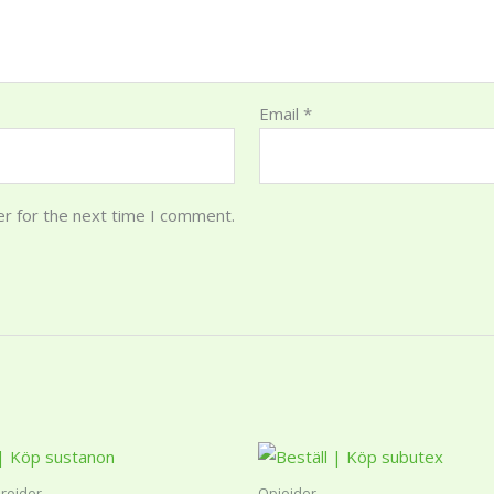
Email
*
er for the next time I comment.
Price
Price
This
This
range:
range:
product
produ
1
1
roider
Opioider