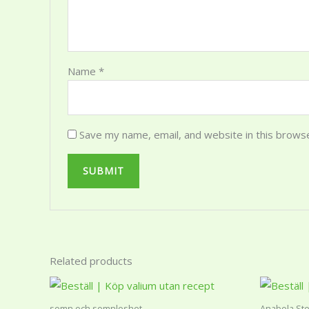
Name
*
Save my name, email, and website in this brows
Related products
Price
This
range:
product
1
somn och somnloshet
Anabola Ste