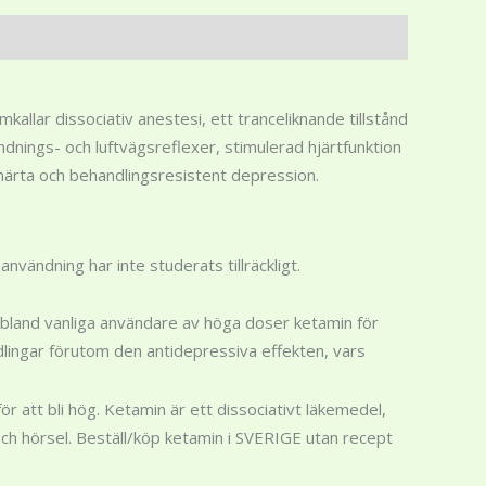
allar dissociativ anestesi, ett tranceliknande tillstånd
ings- och luftvägsreflexer, stimulerad hjärtfunktion
smärta och behandlingsresistent depression.
vändning har inte studerats tillräckligt.
ga bland vanliga användare av höga doser ketamin för
lingar förutom den antidepressiva effekten, vars
 att bli hög. Ketamin är ett dissociativt läkemedel,
 och hörsel. Beställ/köp ketamin i SVERIGE utan recept