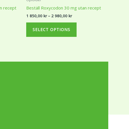
r
850,00 kr
has
n recept
Beställ Roxycodon 30 mg utan recept
through
ple
multiple
2
1 850,00
kr
–
2 980,00
kr
r
980,00 kr
ts.
variants.
The
SELECT OPTIONS
ns
options
may
be
en
chosen
on
the
ct
product
page