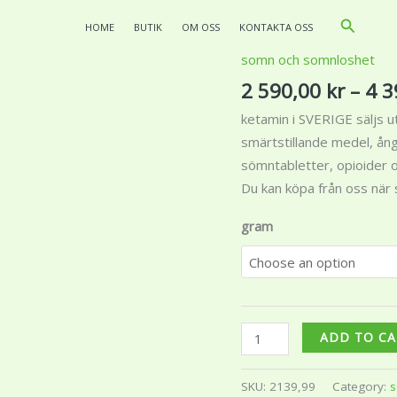
Search
HOME
BUTIK
OM OSS
KONTAKTA OSS
somn och somnloshet
Beställ
2 590,00
kr
–
4 3
ketamin
i
ketamin i SVERIGE säljs uta
SVERIGE
smärtstillande medel, å
quantity
sömntabletter, opioider 
Du kan köpa från oss när 
gram
ADD TO C
SKU:
2139,99
Category:
s