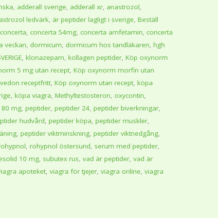
enska
,
adderall sverige
,
adderall xr
,
anastrozol
,
astrozol ledvärk
,
är peptider lagligt i sverige
,
Beställ
concerta
,
concerta 54mg
,
concerta amfetamin
,
concerta
ta veckan
,
dormicum
,
dormicum hos tandläkaren
,
hgh
SVERIGE
,
klonazepam
,
kollagen peptider
,
Köp oxynorm
norm 5 mg utan recept
,
Köp oxynorm morfin utan
edon receptfritt
,
Köp oxynorm utan recept
,
köpa
rige
,
köpa viagra
,
Methyltestosteron
,
oxycontin
,
n 80 mg
,
peptider
,
peptider 24
,
peptider biverkningar
,
ptider hudvård
,
peptider köpa
,
peptider muskler
,
räning
,
peptider viktminskning
,
peptider viktnedgång
,
rohypnol
,
rohypnol östersund
,
serum med peptider
,
esolid 10 mg
,
subutex rus
,
vad är peptider
,
vad är
viagra apoteket
,
viagra för tjejer
,
viagra online
,
viagra