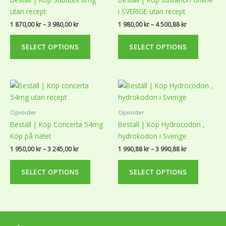
through
through
multiple
multiple
3
4
utan recept
i SVERIGE utan recept
variants.
variants.
980,00 kr
500,88 kr
1 870,00
kr
–
3 980,00
kr
1 980,00
kr
–
4 500,88
kr
The
The
options
options
SELECT OPTIONS
SELECT OPTIONS
may
may
be
be
chosen
chosen
Price
Price
This
This
on
on
range:
range:
product
product
the
the
1
1
950,00 kr
990,88 kr
has
has
product
product
Opioider
Opioider
through
through
multiple
multiple
page
page
3
3
Beställ | Köp Concerta 54mg
Beställ | Köp Hydrocodon ,
variants.
variants.
245,00 kr
990,88 kr
Köp på nätet
hydrokodon i Sverige
The
The
1 950,00
kr
–
3 245,00
kr
1 990,88
kr
–
3 990,88
kr
options
options
may
may
SELECT OPTIONS
SELECT OPTIONS
be
be
chosen
chosen
on
on
the
the
product
product