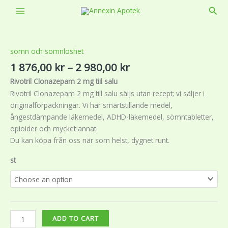
Skip
Sear
to
Price
Beställ
content
range:
|
1
Köp
somn och somnloshet
876,00 kr
Rivotril
1 876,00
kr
–
2 980,00
kr
through
utan
Rivotril Clonazepam 2 mg tiil salu
2
recept
Rivotril Clonazepam 2 mg tiil salu säljs utan recept; vi säljer i
980,00 kr
i
originalförpackningar. Vi har smärtstillande medel,
sverige
ångestdämpande läkemedel, ADHD-läkemedel, sömntabletter,
quantity
opioider och mycket annat.
Du kan köpa från oss när som helst, dygnet runt.
st
ADD TO CART