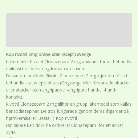
Description
Additional information
Reviews (0)
Köp rivotril 2mg online utan recept i sverige
Läkemedlet Rivotril Clonazepam 2 mg används för att behandla
epilepsi hos barn, ungdomar och vuxna.
Dessutom används Rivotril Clonazepam 2 mg injektion för att
behandla status epilepticus (långvariga eller förvärrade attacker
eller attacker utan angripare-till-angripare hand-till-hand-
kontakt).
Rivotril Clonazepam 2 mg tillhör en grupp läkemedel som kallas
bensodiazepiner. De tros fungerade genom deras åtgärder på
hjärnkemikalier. Beställ | Köp rivotril
Din läkare kan dock ha ordinerat Clonazepam för ett annat
syfte.