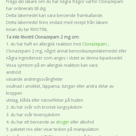
Fråga din läkare om du har några frågor varför Clonazepam
har ordinerats till dig.
Detta läkemedel kan vara beroende framkallande.
Detta läkemedel finns endast med recept från läkare.
Innan du tar RIVOTRIL
Ta inte Rivotril Clonazepam 2 mg om:
1. du har haft en allergisk reaktion mot
Clonazepam
,
Clonazepam 2 mg, något annat bensodiazepinläkemedel eller
några ingredienser som anges i slutet av denna bipacksedel.
Vissa symtom på en allergisk reaktion kan vara:
andnöd
väsande andningssvårigheter
svullnad i ansiktet, läpparna, tungan eller andra delar av
kroppen
utslag, klåda eller nässelfeber på huden
2. du har svår och kronisk lungsjukdom
3. du har svår leversjukdom
4. du har ett beroende av
droger
eller alkohol
5. paketet rivs eller visar tecken på manipulation