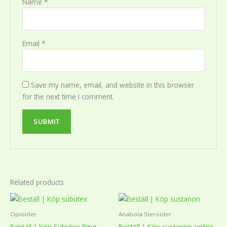
Name
*
Email
*
Save my name, email, and website in this browser
for the next time I comment.
Related products
Price
Price
This
This
range:
range:
product
product
1
1
Opioider
Anabola Steroider
870,00 kr
980,00 kr
has
has
Beställ | Köp Subutex 8mg
Beställ | Köp sustanon online