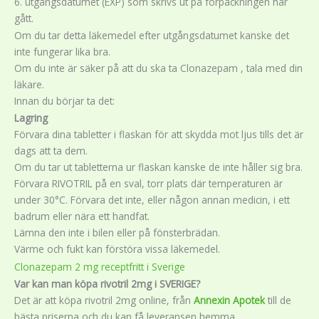
6. utgångsdatumet (EXP) som skrivs ut på förpackningen har
gått.
Om du tar detta läkemedel efter utgångsdatumet kanske det
inte fungerar lika bra.
Om du inte är säker på att du ska ta Clonazepam , tala med din
läkare.
Innan du börjar ta det:
Lagring
Förvara dina tabletter i flaskan för att skydda mot ljus tills det är
dags att ta dem.
Om du tar ut tabletterna ur flaskan kanske de inte håller sig bra.
Förvara RIVOTRIL på en sval, torr plats där temperaturen är
under 30°C. Förvara det inte, eller någon annan medicin, i ett
badrum eller nära ett handfat.
Lämna den inte i bilen eller på fönsterbrädan.
Värme och fukt kan förstöra vissa läkemedel.
Clonazepam 2 mg receptfritt i Sverige
Var kan man köpa rivotril 2mg i SVERIGE?
Det är att köpa rivotril 2mg online, från
Annexin Apotek
till de
bästa priserna och du kan få leveransen hemma.