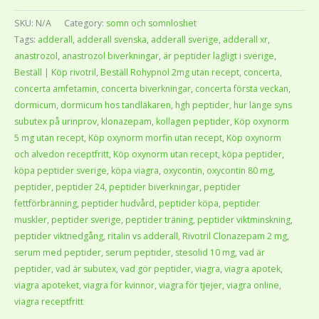
SKU:
N/A
Category:
somn och somnloshet
Tags:
adderall
,
adderall svenska
,
adderall sverige
,
adderall xr
,
anastrozol
,
anastrozol biverkningar
,
är peptider lagligt i sverige
,
Beställ | Köp rivotril
,
Beställ Rohypnol 2mg utan recept
,
concerta
,
concerta amfetamin
,
concerta biverkningar
,
concerta första veckan
,
dormicum
,
dormicum hos tandläkaren
,
hgh peptider
,
hur länge syns
subutex på urinprov
,
klonazepam
,
kollagen peptider
,
Köp oxynorm
5 mg utan recept
,
Köp oxynorm morfin utan recept
,
Köp oxynorm
och alvedon receptfritt
,
Köp oxynorm utan recept
,
köpa peptider
,
köpa peptider sverige
,
köpa viagra
,
oxycontin
,
oxycontin 80 mg
,
peptider
,
peptider 24
,
peptider biverkningar
,
peptider
fettförbränning
,
peptider hudvård
,
peptider köpa
,
peptider
muskler
,
peptider sverige
,
peptider träning
,
peptider viktminskning
,
peptider viktnedgång
,
ritalin vs adderall
,
Rivotril Clonazepam 2 mg
,
serum med peptider
,
serum peptider
,
stesolid 10 mg
,
vad är
peptider
,
vad är subutex
,
vad gör peptider
,
viagra
,
viagra apotek
,
viagra apoteket
,
viagra för kvinnor
,
viagra för tjejer
,
viagra online
,
viagra receptfritt