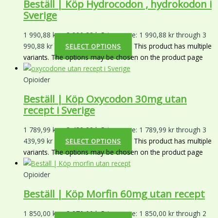
Beställ | Köp Hydrocodon , hydrokodon i
Sverige
1 990,88
kr
–
3 990,88
kr
Price range: 1 990,88 kr through 3
990,88 kr
This product has multiple
SELECT OPTIONS
variants. The options may be chosen on the product page
Opioider
Beställ | Köp Oxycodon 30mg utan
recept i Sverige
1 789,99
kr
–
3 439,99
kr
Price range: 1 789,99 kr through 3
439,99 kr
This product has multiple
SELECT OPTIONS
variants. The options may be chosen on the product page
Opioider
Beställ | Köp Morfin 60mg utan recept
1 850,00
kr
–
2 970,00
kr
Price range: 1 850,00 kr through 2