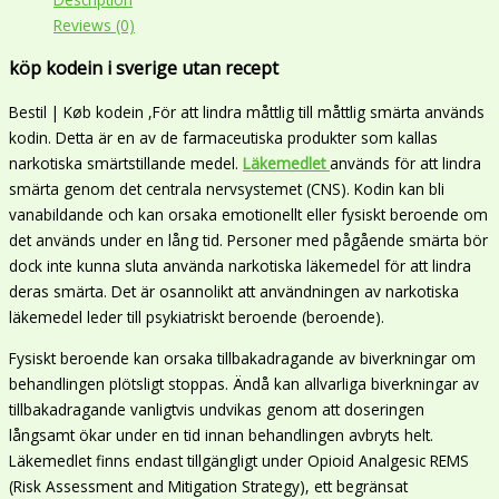
Reviews (0)
köp kodein i sverige utan recept
Bestil | Køb kodein ,För att lindra måttlig till måttlig smärta används
kodin. Detta är en av de farmaceutiska produkter som kallas
narkotiska smärtstillande medel.
Läkemedlet
används för att lindra
smärta genom det centrala nervsystemet (CNS). Kodin kan bli
vanabildande och kan orsaka emotionellt eller fysiskt beroende om
det används under en lång tid. Personer med pågående smärta bör
dock inte kunna sluta använda narkotiska läkemedel för att lindra
deras smärta. Det är osannolikt att användningen av narkotiska
läkemedel leder till psykiatriskt beroende (beroende).
Fysiskt beroende kan orsaka tillbakadragande av biverkningar om
behandlingen plötsligt stoppas. Ändå kan allvarliga biverkningar av
tillbakadragande vanligtvis undvikas genom att doseringen
långsamt ökar under en tid innan behandlingen avbryts helt.
Läkemedlet finns endast tillgängligt under Opioid Analgesic REMS
(Risk Assessment and Mitigation Strategy), ett begränsat