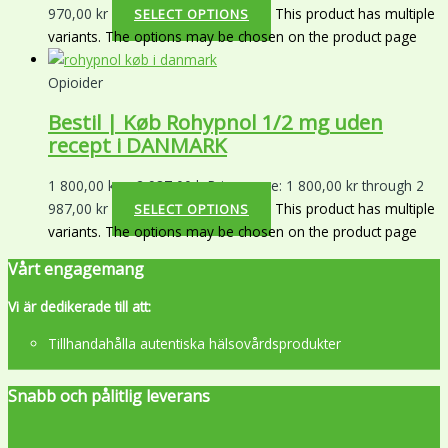
970,00 kr
This product has multiple
SELECT OPTIONS
variants. The options may be chosen on the product page
Opioider
Bestil | Køb Rohypnol 1/2 mg uden
recept i DANMARK
1 800,00
kr
–
2 987,00
kr
Price range: 1 800,00 kr through 2
987,00 kr
This product has multiple
SELECT OPTIONS
variants. The options may be chosen on the product page
Vårt engagemang
Vi är dedikerade till att:
Tillhandahålla autentiska hälsovårdsprodukter
Snabb och pålitlig leverans