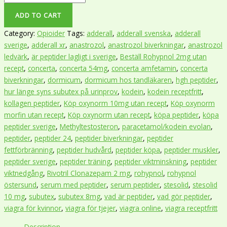
ADD TO CART
Category:
Opioider
Tags:
adderall
,
adderall svenska
,
adderall
sverige
,
adderall xr
,
anastrozol
,
anastrozol biverkningar
,
anastrozol
ledvärk
,
är peptider lagligt i sverige
,
Beställ Rohypnol 2mg utan
recept
,
concerta
,
concerta 54mg
,
concerta amfetamin
,
concerta
biverkningar
,
dormicum
,
dormicum hos tandläkaren
,
hgh peptider
,
hur länge syns subutex på urinprov
,
kodein
,
kodein receptfritt
,
kollagen peptider
,
Köp oxynorm 10mg utan recept
,
Köp oxynorm
morfin utan recept
,
Köp oxynorm utan recept
,
köpa peptider
,
köpa
peptider sverige
,
Methyltestosteron
,
paracetamol/kodein evolan
,
peptider
,
peptider 24
,
peptider biverkningar
,
peptider
fettförbränning
,
peptider hudvård
,
peptider köpa
,
peptider muskler
,
peptider sverige
,
peptider träning
,
peptider viktminskning
,
peptider
viktnedgång
,
Rivotril Clonazepam 2 mg
,
rohypnol
,
rohypnol
östersund
,
serum med peptider
,
serum peptider
,
stesolid
,
stesolid
10 mg
,
subutex
,
subutex 8mg
,
vad är peptider
,
vad gör peptider
,
viagra för kvinnor
,
viagra för tjejer
,
viagra online
,
viagra receptfritt
Description