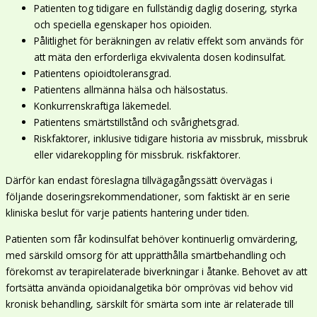
Patienten tog tidigare en fullständig daglig dosering, styrka
och speciella egenskaper hos opioiden.
Pålitlighet för beräkningen av relativ effekt som används för
att mäta den erforderliga ekvivalenta dosen kodinsulfat.
Patientens opioidtoleransgrad.
Patientens allmänna hälsa och hälsostatus.
Konkurrenskraftiga läkemedel.
Patientens smärtstillstånd och svårighetsgrad.
Riskfaktorer, inklusive tidigare historia av missbruk, missbruk
eller vidarekoppling för missbruk. riskfaktorer.
Därför kan endast föreslagna tillvägagångssätt övervägas i
följande doseringsrekommendationer, som faktiskt är en serie
kliniska beslut för varje patients hantering under tiden.
Patienten som får kodinsulfat behöver kontinuerlig omvärdering,
med särskild omsorg för att upprätthålla smärtbehandling och
förekomst av terapirelaterade biverkningar i åtanke. Behovet av att
fortsätta använda opioidanalgetika bör omprövas vid behov vid
kronisk behandling, särskilt för smärta som inte är relaterade till