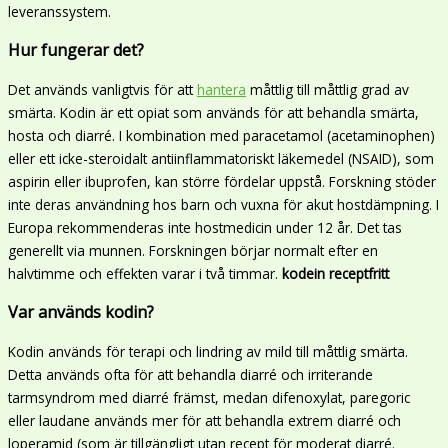
leveranssystem.
Hur fungerar det?
Det används vanligtvis för att
hantera
måttlig till måttlig grad av
smärta. Kodin är ett opiat som används för att behandla smärta,
hosta och diarré. I kombination med paracetamol (acetaminophen)
eller ett icke-steroidalt antiinflammatoriskt läkemedel (NSAID), som
aspirin eller ibuprofen, kan större fördelar uppstå. Forskning stöder
inte deras användning hos barn och vuxna för akut hostdämpning. I
Europa rekommenderas inte hostmedicin under 12 år. Det tas
generellt via munnen. Forskningen börjar normalt efter en
halvtimme och effekten varar i två timmar.
kodein receptfritt
Var används kodin?
Kodin används för terapi och lindring av mild till måttlig smärta.
Detta används ofta för att behandla diarré och irriterande
tarmsyndrom med diarré främst, medan difenoxylat, paregoric
eller laudane används mer för att behandla extrem diarré och
loperamid (som är tillgängligt utan recept för moderat diarré.